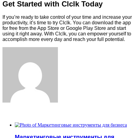
Get Started with Clclk Today
If you’re ready to take control of your time and increase your
productivity, it’s time to try Clclk. You can download the app
for free from the App Store or Google Play Store and start
using it right away. With Clclk, you can empower yourself to
accomplish more every day and reach your full potential.
Facebook
Twitter
LinkedIn
Tumblr
Pinterest
Reddit
VKontakte
Odnoklassniki
Skype
WhatsApp
Telegram
Viber
Share
Print
via
Email
ЧИТАЕМОЕ
Маркетинговые инструменты для