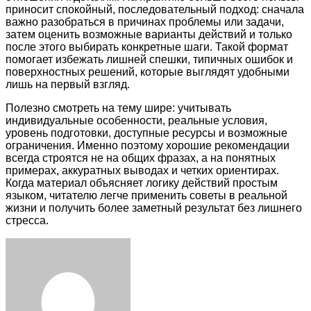
приносит спокойный, последовательный подход: сначала
важно разобраться в причинах проблемы или задачи,
затем оценить возможные варианты действий и только
после этого выбирать конкретные шаги. Такой формат
помогает избежать лишней спешки, типичных ошибок и
поверхностных решений, которые выглядят удобными
лишь на первый взгляд.
Полезно смотреть на тему шире: учитывать
индивидуальные особенности, реальные условия,
уровень подготовки, доступные ресурсы и возможные
ограничения. Именно поэтому хорошие рекомендации
всегда строятся не на общих фразах, а на понятных
примерах, аккуратных выводах и четких ориентирах.
Когда материал объясняет логику действий простым
языком, читателю легче применить советы в реальной
жизни и получить более заметный результат без лишнего
стресса.
Facebook
Twitter
LinkedIn
Tumblr
Pinterest
Reddit
VKontakte
Odnoklassniki
Skype
WhatsApp
Telegram
Viber
Share
Print
via
Email