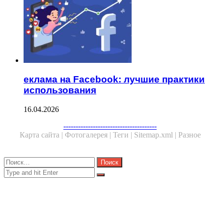
еклама на Facebook: лучшие практики
использования
16.04.2026
Facebook
Twitter
WhatsApp
Telegram
--------------------------------------
Карта сайта |
Фотогалерея |
Теги |
Sitemap.xml |
Разное
Close
Найти:
Close
Search
for